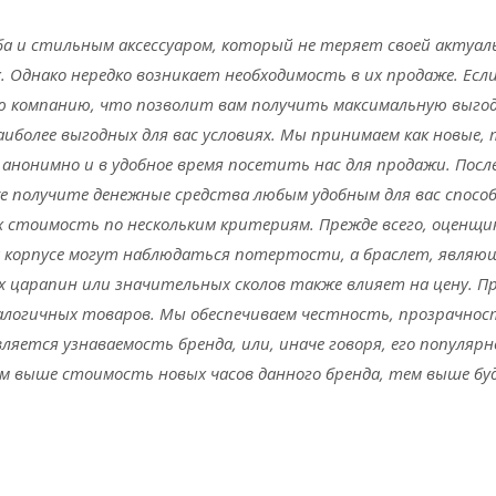
 и стильным аксессуаром, который не теряет своей актуальн
. Однако нередко возникает необходимость в их продаже. Есл
ю компанию, что позволит вам получить максимальную выгод
иболее выгодных для вас условиях. Мы принимаем как новые,
анонимно и в удобное время посетить нас для продажи. Посл
е получите денежные средства любым удобным для вас способ
х стоимость по нескольким критериям. Прежде всего, оценщи
на корпусе могут наблюдаться потертости, а браслет, являю
х царапин или значительных сколов также влияет на цену. Пр
логичных товаров. Мы обеспечиваем честность, прозрачнос
ляется узнаваемость бренда, или, иначе говоря, его популя
ем выше стоимость новых часов данного бренда, тем выше бу