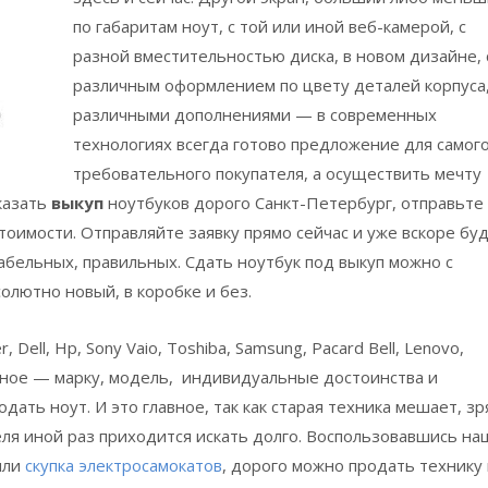
по габаритам ноут, с той или иной веб-камерой, с
разной вместительностью диска, в новом дизайне, 
различным оформлением по цвету деталей корпуса,
различными дополнениями — в современных
технологиях всегда готово предложение для самог
требовательного покупателя, а осуществить мечту
казать
выкуп
ноутбуков дорого Санкт-Петербург, отправьте
тоимости. Отправляйте заявку прямо сейчас и уже вскоре бу
бельных, правильных. Сдать ноутбук под выкуп можно с
олютно новый, в коробке и без.
, Dell, Hp, Sony Vaio, Toshiba, Samsung, Pacard Bell, Lenovo,
новное — марку, модель, индивидуальные достоинства и
ать ноут. И это главное, так как старая техника мешает, зр
еля иной раз приходится искать долго. Воспользовавшись н
или
скупка электросамокатов
, дорого можно продать технику 