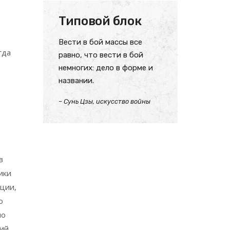
Типовой блок
Вести в бой массы все
гда
равно, что вести в бой
немногих: дело в форме и
названии.
– Сунь Цзы, искусство войны
в
ики
ации,
о
мо
ший