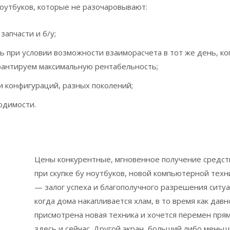
ноутбуков, которые не разочаровывают:
запчасти и б/у;
 при условии возможности взаиморасчета в тот же день, ко
рантируем максимальную рентабельность;
и конфигураций, разных поколений;
одимости.
Цены конкурентные, мгновенное получение средст
при скупке бу ноутбуков, новой компьютерной техн
— залог успеха и благополучного разрешения ситу
когда дома накапливается хлам, в то время как давн
присмотрена новая техника и хочется перемен пря
здесь и сейчас. Другой экран, больший либо мень