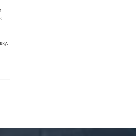
л
к
вку,