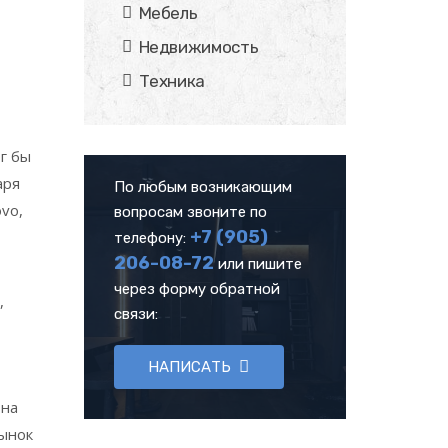
Мебель
Недвижимость
Техника
г бы
аря
По любым возникающим
ovo,
вопросам звоните по
+7 (905)
телефону:
206-08-72
или пишите
через форму обратной
,
связи:
НАПИСАТЬ
 на
рынок