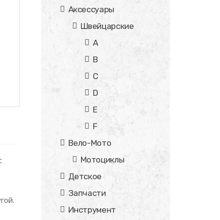
Аксессуары
Швейцарские
A
B
C
D
E
F
Вело-Мото
Мотоциклы
с
Детское
Запчасти
гой.
Инструмент