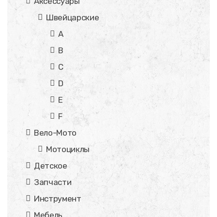
Аксессуары
Швейцарские
A
B
C
D
E
F
Вело-Мото
Мотоциклы
Детское
Запчасти
Инструмент
Мебель