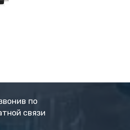
звонив по
атной связи