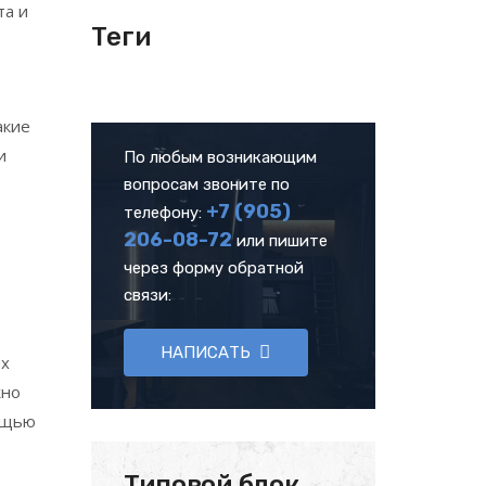
та и
Теги
акие
и
По любым возникающим
вопросам звоните по
+7 (905)
телефону:
206-08-72
или пишите
через форму обратной
связи:
НАПИСАТЬ
ых
жно
мощью
Типовой блок