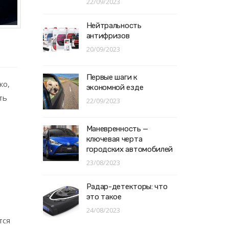
22/09/2023
Нейтральность
антифризов
20/09/2023
Первые шаги к
ко,
экономной езде
ть
22/09/2023
Маневренность —
ключевая черта
городских автомобилей
23/08/2023
Радар-детекторы: что
это такое
24/08/2023
тся