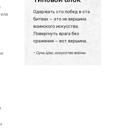
.
Одержать сто побед в ста
теля
битвах — это не вершина
воинского искусства.
Повергнуть врага без
сражения — вот вершина.
ое
– Сунь Цзы, искусство войны
а
ы