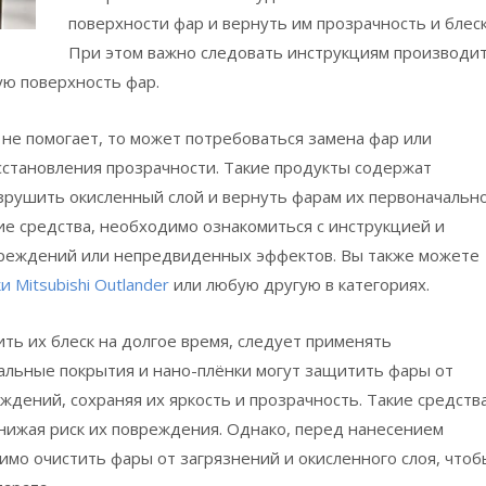
поверхности фар и вернуть им прозрачность и блеск
При этом важно следовать инструкциям производи
ую поверхность фар.
 не помогает, то может потребоваться замена фар или
сстановления прозрачности. Такие продукты содержат
зрушить окисленный слой и вернуть фарам их первоначальн
ие средства, необходимо ознакомиться с инструкцией и
вреждений или непредвиденных эффектов. Вы также можете
Mitsubishi Outlander
или любую другую в категориях.
ть их блеск на долгое время, следует применять
льные покрытия и нано-плёнки могут защитить фары от
ждений, сохраняя их яркость и прозрачность. Такие средств
снижая риск их повреждения. Однако, перед нанесением
мо очистить фары от загрязнений и окисленного слоя, чтоб