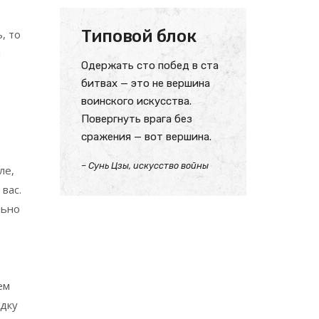
Типовой блок
, то
и
Одержать сто побед в ста
битвах — это не вершина
воинского искусства.
й
Повергнуть врага без
сражения — вот вершина.
– Сунь Цзы, искусство войны
ле,
 вас.
льно
ем
здку