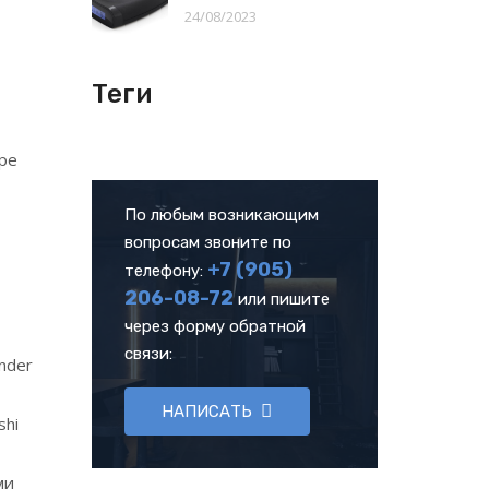
24/08/2023
Теги
ре
По любым возникающим
вопросам звоните по
+7 (905)
телефону:
206-08-72
или пишите
через форму обратной
связи:
nder
НАПИСАТЬ
shi
ми