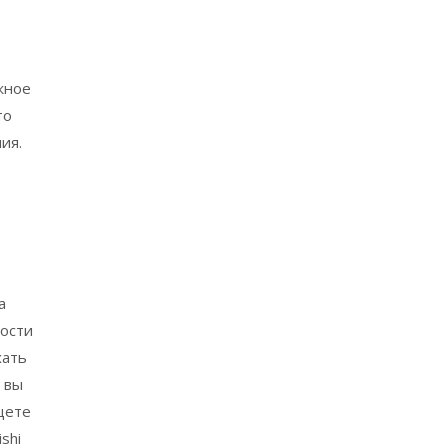
жное
то
ия.
а
ности
хать
 вы
щете
shi