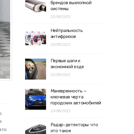
брендов выхлопной
системы
22/09/2023
Нейтральность
антифризов
20/09/2023
Первые шаги к
экономной езде
22/09/2023
Маневренность —
ключевая черта
городских автомобилей
23/08/2023
о.
е
Радар-детекторы: что
это
это такое