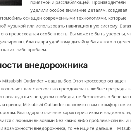
приятной и расслабляющей. Производители
уделили особое внимание деталям, создавая
автомобиль оснащен современными технологиями, которые
ной музыкой или использовать навигационную систему. Бага
на его превосходная особенность. Вы можете быть уверены, ч
фиксирован, благодаря удобному дизайну багажного отделен
з каких-либо проблем.
ности внедорожника
Mitsubishi Outlander – ваш выбор. Этот кроссовер оснащен
 позволяет вам с легкостью преодолевать любые преграды н
и наслаждаться воздухом свободы, не беспокоясь о безопас
и привод Mitsubishi Outlander позволяют вам с комфортом е
 дорогам. Благодаря отличным характеристикам и надежности,
вится с любыми вызовами без каких-либо проблем.Если вы и
 и возможности внедорожника, то не ищите дальше – Mitsubi