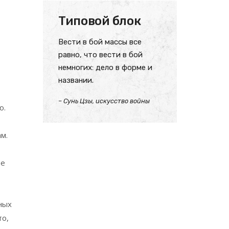
Типовой блок
Вести в бой массы все
равно, что вести в бой
немногих: дело в форме и
названии.
– Сунь Цзы, искусство войны
ю.
м.
ее
ных
то,