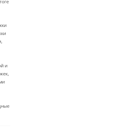
тоге
жки
жки
и,
ой и
жек,
еми
дные