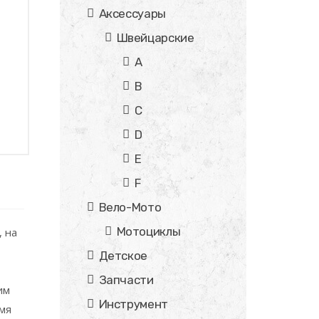
Аксессуары
Швейцарские
A
B
C
D
E
F
Вело-Мото
Мотоциклы
, на
Детское
Запчасти
им
Инструмент
емя