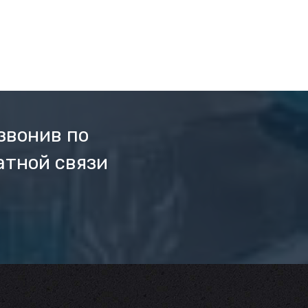
звонив по
атной связи