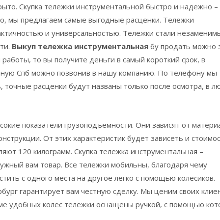
рыто. Скупка тележки инструментальной быстро и надежно – 
го, мы предлагаем самые выгодные расценки. Тележки
актичностью и универсальностью. Тележки стали незаменим
ти.
Выкуп тележка инструментальная
бу продать можно 
 работы, то вы получите деньги в самый короткий срок, в
ьную Спб можно позвонив в нашу компанию. По телефону мы
 точные расценки будут названы только после осмотра, в л
сокие показатели грузоподъемности. Они зависят от матери
онструкции. От этих характеристик будет зависеть и стоимос
яют 120 килограмм. Скупка тележка инструментальная –
ужный вам товар. Все тележки мобильны, благодаря чему
тить с одного места на другое легко с помощью колесиков.
бург гарантирует вам честную сделку. Мы ценим своих клие
оме удобных колес тележки оснащены ручкой, с помощью кот