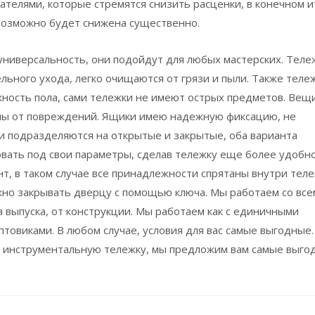
ателями, которые стремятся снизить расценки, в конечном и
 возможно будет снижена существенно.
ниверсальность, они подойдут для любых мастерских. Теле
льного ухода, легко очищаются от грязи и пыли. Также теле
хность пола, сами тележки не имеют острых предметов. Вещ
ы от повреждений. Ящики имею надежную фиксацию, не
и подразделяются на открытые и закрытые, оба варианта
вать под свои параметры, сделав тележку еще более удобн
т, в таком случае все принадлежности спрятаны внутри теле
ожно закрывать дверцу с помощью ключа. Мы работаем со вс
а выпуска, от конструкции. Мы работаем как с единичными
оптовиками. В любом случае, условия для вас самые выгодные.
 инструментальную тележку, мы предложим вам самые выго