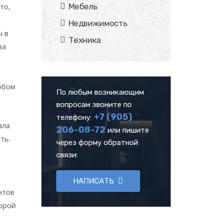
то,
Мебель
Недвижимость
ы в
Техника
за
юбом
По любым возникающим
вопросам звоните по
+7 (905)
телефону:
ала
206-08-72
или пишите
ть.
через форму обратной
связи:
НАПИСАТЬ
нтов
орой