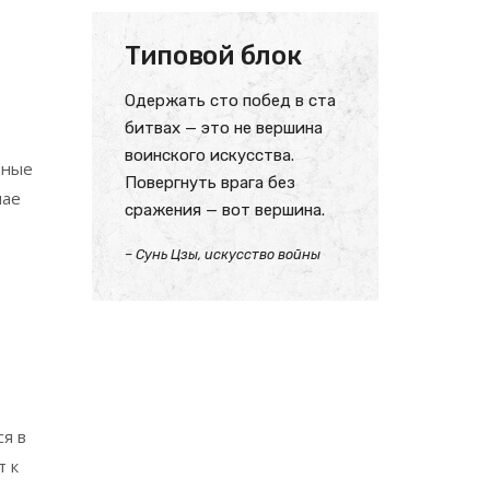
Типовой блок
Одержать сто побед в ста
битвах — это не вершина
воинского искусства.
нные
Повергнуть врага без
чае
сражения — вот вершина.
– Сунь Цзы, искусство войны
ся в
т к