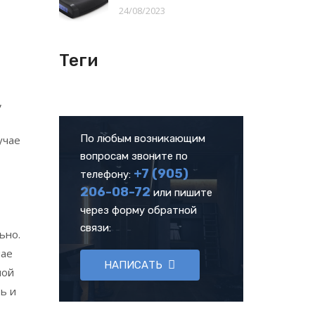
24/08/2023
Теги
,
По любым возникающим
учае
вопросам звоните по
+7 (905)
телефону:
206-08-72
или пишите
через форму обратной
связи:
ьно.
чае
НАПИСАТЬ
ной
ь и