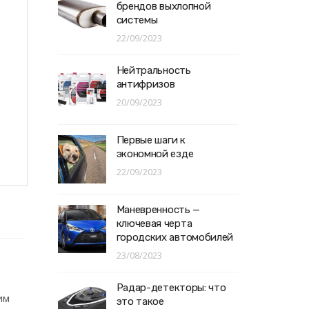
брендов выхлопной
системы
22/09/2023
Нейтральность
антифризов
20/09/2023
Первые шаги к
экономной езде
22/09/2023
Маневренность —
ключевая черта
городских автомобилей
23/08/2023
Радар-детекторы: что
им
это такое