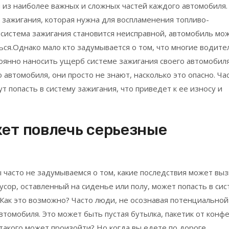
 из наиболее важных и сложных частей каждого автомобиля.
и зажигания, которая нужна для воспламенения топливо-
 система зажигания становится неисправной, автомобиль мо
ся.Однако мало кто задумывается о том, что многие водите
стоянно наносить ущерб системе зажигания своего автомобиля
 автомобиля, они просто не знают, насколько это опасно. Ча
 попасть в систему зажигания, что приведет к ее износу и
жет повлечь серьезные
ы часто не задумываемся о том, какие последствия может вы
сор, оставленный на сиденье или полу, может попасть в сис
.Как это возможно? Часто люди, не осознавая потенциальной
втомобиля. Это может быть пустая бутылка, пакетик от конф
 такого может произойти? Но когда вы едете по дороге,