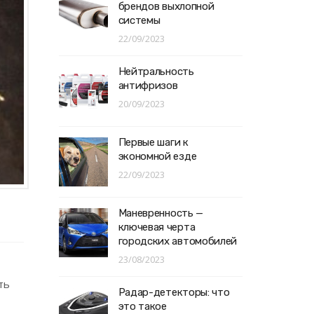
брендов выхлопной
системы
22/09/2023
Нейтральность
антифризов
20/09/2023
Первые шаги к
экономной езде
22/09/2023
Маневренность —
ключевая черта
городских автомобилей
23/08/2023
ть
Радар-детекторы: что
это такое