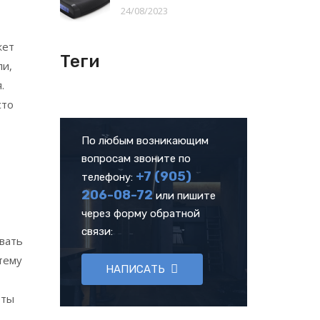
24/08/2023
жет
Теги
ли,
.
сто
По любым возникающим
вопросам звоните по
+7 (905)
телефону:
206-08-72
или пишите
через форму обратной
связи:
звать
тему
НАПИСАТЬ
еты