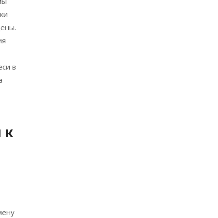
мы
шки
дены.
ия
еси в
а
 к
мену