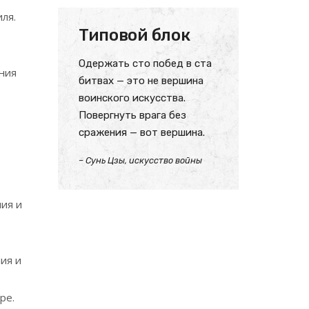
ля.
Типовой блок
Одержать сто побед в ста
ния
битвах — это не вершина
воинского искусства.
Повергнуть врага без
сражения — вот вершина.
– Сунь Цзы, искусство войны
ния и
ия и
ре.