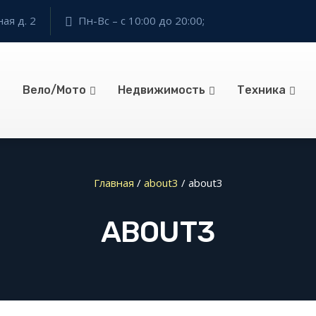
ая д. 2
Пн-Вс – с 10:00 до 20:00;
Вело/Мото
Недвижимость
Техника
Главная
/
about3
/
about3
ABOUT3