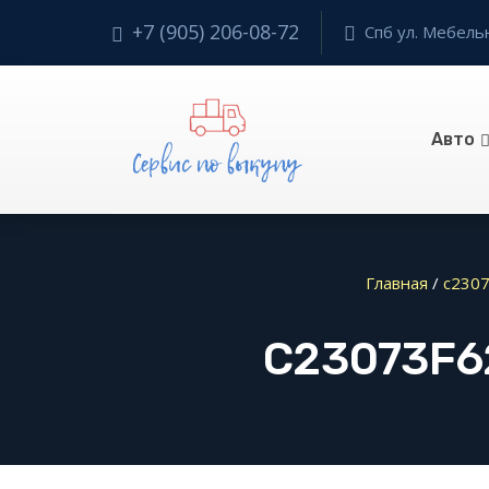
+7 (905) 206-08-72
Спб ул. Мебельн
Авто
Главная
/
c2307
C23073F6