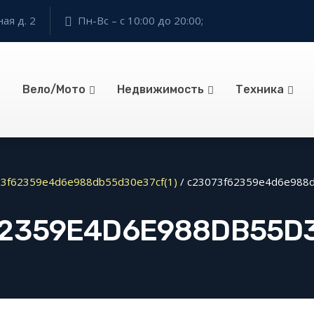
ая д. 2
Пн-Вс – с 10:00 до 20:00;
Вело/Мото
Недвижимость
Техника
3f62359e4d6e988db55d30e37cf(1)
/
c23073f62359e4d6e988d
2359E4D6E988DB55D3