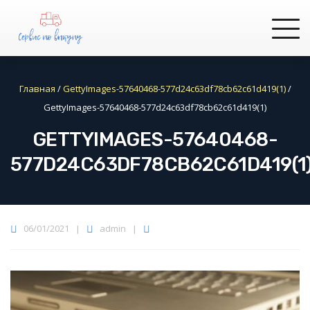
Главная
/
GettyImages-57640468-577d24c63df78cb62c61d419(1)
/
GettyImages-57640468-577d24c63df78cb62c61d419(1)
GETTYIMAGES-57640468-
577D24C63DF78CB62C61D419(1
06/01/2021
|
admin
|