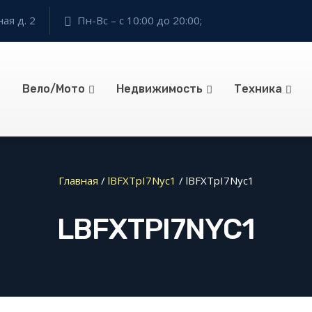
ая д. 2
Пн-Вс – с 10:00 до 20:00;
Вело/Мото
Недвижимость
Техника
Главная
/
lBFXTpI7Nyc1
/
lBFXTpI7Nyc1
LBFXTPI7NYC1