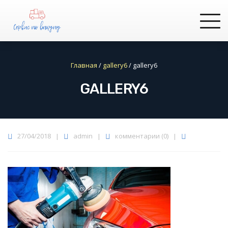
Главная
/
gallery6
/
gallery6
GALLERY6
27/04/2018
|
admin
|
комментарии (0)
|