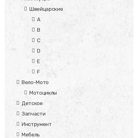
Швейцарские
A
B
C
D
E
F
Вело-Мото
Мотоциклы
Детское
Запчасти
Инструмент
Мебель