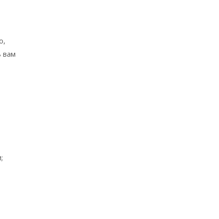
о,
 вам
;