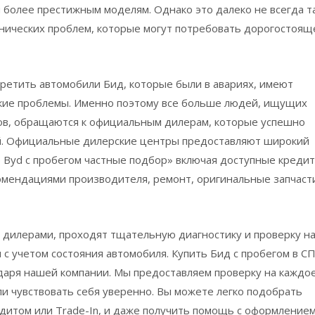
и более престижным моделям. Однако это далеко не всегда та
нических проблем, которые могут потребовать дорогостоящ
ретить автомобили Бид, которые были в авариях, имеют
ие проблемы. Именно поэтому все больше людей, ищущих
ов, обращаются к официальным дилерам, которые успешно
й. Официальные дилерские центры предоставляют широкий
плю Byd с пробегом частные подбор» включая доступные кредит
омендациями производителя, ремонт, оригинальные запчаст
дилерами, проходят тщательную диагностику и проверку н
 с учетом состояния автомобиля. Купить Бид с пробегом в С
одаря нашей компании. Мы предоставляем проверку на каждо
ли чувствовать себя уверенно. Вы можете легко подобрать
дитом или Trade-In, и даже получить помощь с оформление