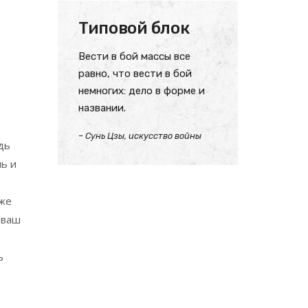
Типовой блок
Вести в бой массы все
равно, что вести в бой
немногих: дело в форме и
названии.
– Сунь Цзы, искусство войны
дь
ь и
аже
 ваш
ь