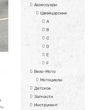
Аксессуары
Швейцарские
A
B
C
D
E
F
Вело-Мото
Мотоциклы
Детское
Запчасти
а
Инструмент
ть,