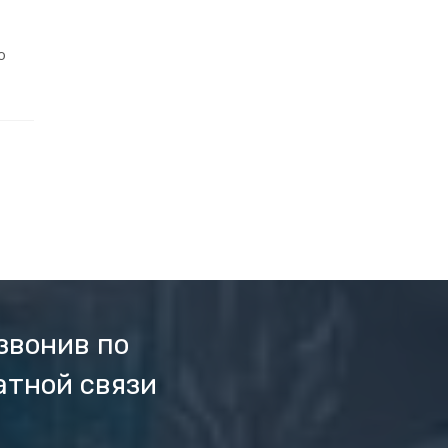
о
звонив по
атной связи