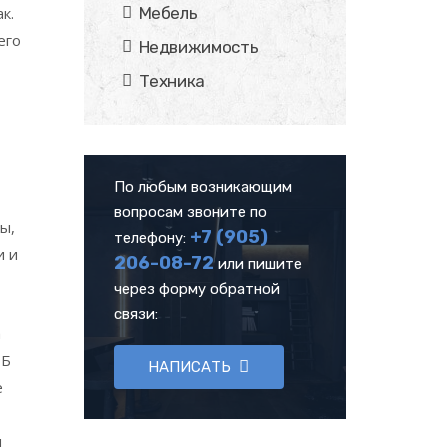
к.
Мебель
его
Недвижимость
Техника
По любым возникающим
вопросам звоните по
ы,
+7 (905)
телефону:
и и
206-08-72
или пишите
через форму обратной
связи:
а
ПБ
НАПИСАТЬ
е
м