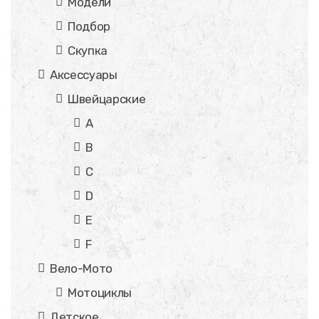
Модели
Подбор
Скупка
Аксессуары
Швейцарские
A
B
C
D
E
F
Вело-Мото
Мотоциклы
Детское