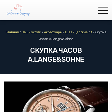
Главная
/
Наши услуги
/
Аксессуары
/
Швейцарские
/
A
/
Скупка
часов A.Lange&Sohne
СКУПКА ЧАСОВ
A.LANGE&SOHNE