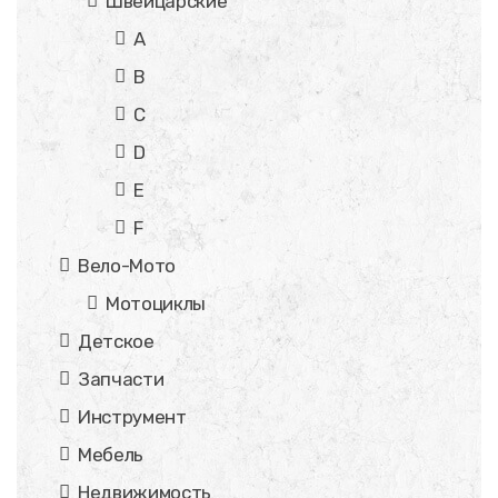
Швейцарские
A
B
C
D
E
F
Вело-Мото
Мотоциклы
Детское
Запчасти
Инструмент
Мебель
Недвижимость