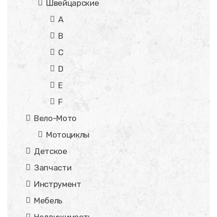
Швейцарские
A
B
C
D
E
F
Вело-Мото
Мотоциклы
Детское
Запчасти
Инструмент
Мебель