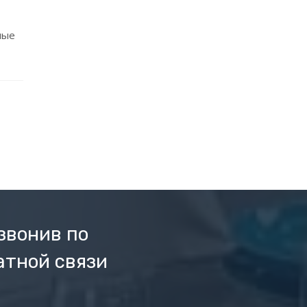
ные
звонив по
атной связи