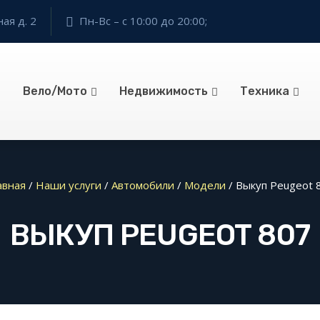
ая д. 2
Пн-Вс – с 10:00 до 20:00;
Вело/Мото
Недвижимость
Техника
авная
/
Наши услуги
/
Автомобили
/
Модели
/
Выкуп Peugeot 
ВЫКУП PEUGEOT 807