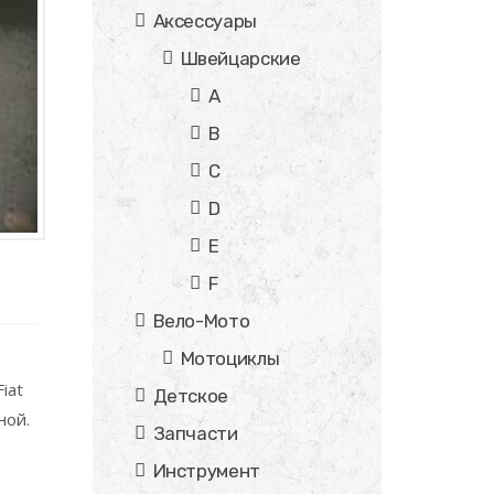
Аксессуары
Швейцарские
A
B
C
D
E
F
Вело-Мото
Мотоциклы
iat
Детское
ной.
Запчасти
Инструмент