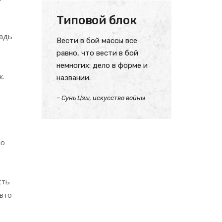
Типовой блок
адь
Вести в бой массы все
равно, что вести в бой
немногих: дело в форме и
к.
названии.
– Сунь Цзы, искусство войны
ию
сть
вто