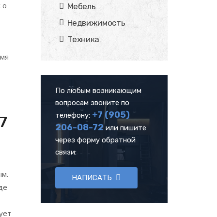
 о
Мебель
Недвижимость
Техника
емя
По любым возникающим
вопросам звоните по
+7 (905)
телефону:
7
206-08-72
или пишите
через форму обратной
связи:
ым.
НАПИСАТЬ
де
ует