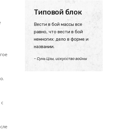
Типовой блок
е
Вести в бой массы все
равно, что вести в бой
немногих: дело в форме и
названии.
угое
– Сунь Цзы, искусство войны
о.
 с
осле