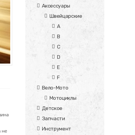
Аксессуары
Швейцарские
A
B
C
D
E
F
Вело-Мото
Мотоциклы
Детское
шина
Запчасти
Инструмент
 не