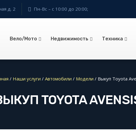
ая д. 2
Пн-Вс – с 10:00 до 20:00;
Вело/Мото
Недвижимость
Техника
вная
/
Наши услуги
/
Автомобили
/
Модели
/
Выкуп Toyota Ave
ВЫКУП TOYOTA AVENSI