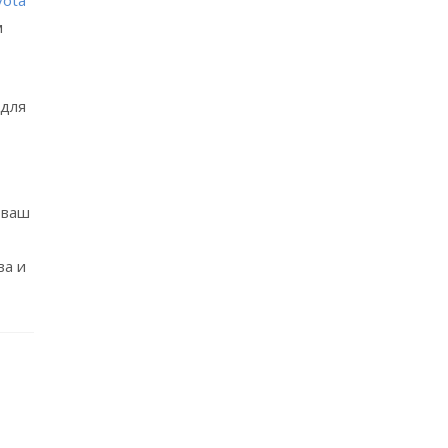
м
 для
 ваш
ва и