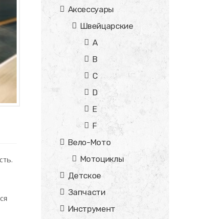
Аксессуары
Швейцарские
A
B
C
D
E
F
Вело-Мото
Мотоциклы
сть.
Детское
Запчасти
ся
Инструмент