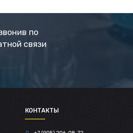
звонив по
атной связи
И
КОНТАКТЫ
+7 (905) 206-08-72