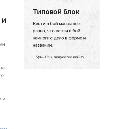
Типовой блок
 и
Вести в бой массы все
равно, что вести в бой
немногих: дело в форме и
ами
названии.
– Сунь Цзы, искусство войны
оля
го
м и
yota