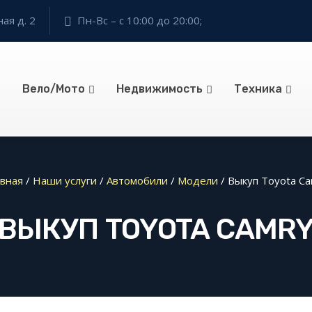
ая д. 2
Пн-Вс – с 10:00 до 20:00;
Вело/Мото
Недвижимость
Техника
вная
/
Наши услуги
/
Автомобили
/
Модели
/
Выкуп Toyota C
ВЫКУП TOYOTA CAMR