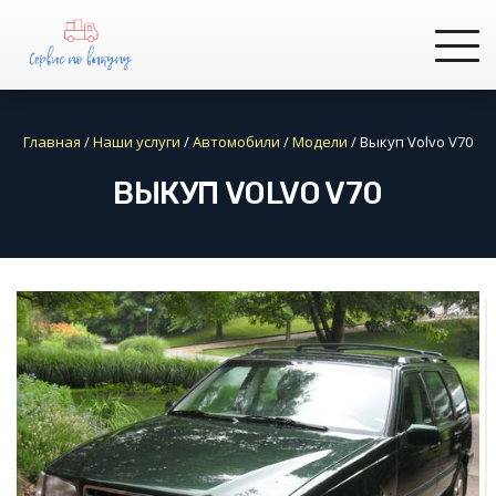
Главная
/
Наши услуги
/
Автомобили
/
Модели
/
Выкуп Volvo V70
ВЫКУП VOLVO V70