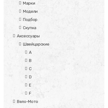
Марки
Модели
Подбор
Скупка
Аксессуары
Швейцарские
A
B
C
D
E
F
Вело-Мото