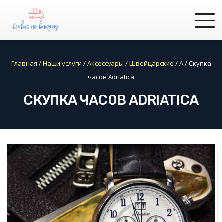
Главная
/
Наши услуги
/
Аксессуары
/
Швейцарские
/
A
/
Скупка
часов Adriatica
СКУПКА ЧАСОВ ADRIATICA