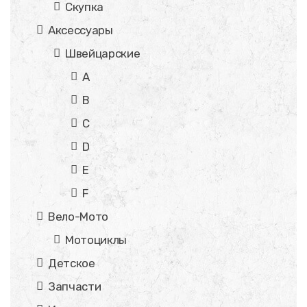
Скупка
Аксессуары
Швейцарские
A
B
C
D
E
F
Вело-Мото
Мотоциклы
Детское
Запчасти